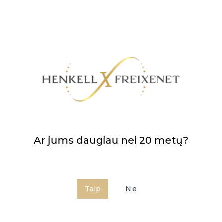
Competition
, 2014 m.;
Bronzos medalis
-
International Spirits
Challenge
, 2014 m.
Rekomenduojama pateikti gryną arba su ledu, taip
pat naudoti kaip kokteilių ingredientą.
Ar jums daugiau nei 20 metų?
Taip
Ne