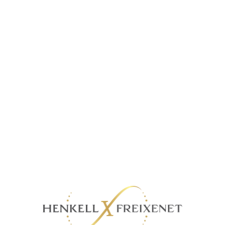
agamintas naudojant alkoholio
.
ių, rožinės spalvos, subtilaus rožių
štingumas, skonyje dominuoja