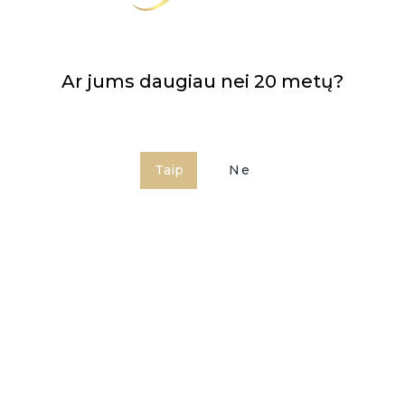
0.75
ohol Wine Masters,
2025 m.
Ar jums daugiau nei 20 metų?
,
2023 m.
Kaina apie:
7,9
.
uogių misos koncentratas, anglies
Taip
Ne
batas, sieros dioksidas.
,5g, iš kurių sočiųjų riebalų rūgščių
ltymai <0,5g; druska <0,01g.