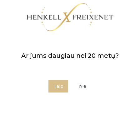
Ar jums daugiau nei 20 metų?
0.75 L
Taip
Ne
Kaina apie:
8,99 €